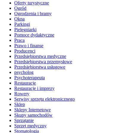
Oferty turystyczne
Ogród
Ogrodzenia i bramy
Okna
Parkingi
Pielęgniarki
Pomoce dydaktyczne
Praca
Prawo i finanse
Producenci
Przedsiębiorstwa medyczne
Przedsiębiorstwa przemysłowe
Przedsiębiorstwa usługowe
psycholog
Psychoterapeuta
Restauracje
Restauracje i imprezy
Rowery
Serwisy sprzętu elektronicznego
Sklep
Sklepy Internetowe
Skupy samochodów
Sprzątanie
Sprzęt medyczny
Stomatologia