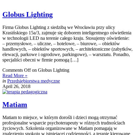
Globus Lighting
Firma Globus Lighting z siedzibą we Wrocławiu przy ulicy
Krasińskiego 15a/3, zajmuje się doborem inteligentnego oświetlenia
w technologii LED na terenie całego kraju. Stosujemy oświetlenie:
– przemysłowe, – uliczne, – hotelowe, – biurowe, – obiektów
handlowych, – obiektów sportowych, – architektoniczne (zabytków,
elewacji, parkowe i ogrodowe, parkingowe), – warsztatu. Ponadto,
specjaliści obecni w firmie pomogą […]
Comments Off
on Globus Lighting
Read More »
in
Przedsiębiorstwa medyczne
April 26, 2018
Matiam
Matiam to miejsce, w którym dorośli i dzieci mogą otrzymać
profesjonalne wsparcie psychoterapeuty w różnych trudnościach
życiowych. Szkolenia organizowane w Matiam pomagają w
znalezieniu spokoju w istniejącej codzienności, a terapie kierowane