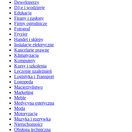
Deweloperzy
DJ-e i wodzireje
Edukacja
Firany i zasłony
Firmy ogrodnicze
Fotograf
Fryzjer
Handel i sklepy
Instalacje elektryczne
Kancelarie prawne
Klimatyzacja
Komputery
Kursy i szkolenia
Leczenie uzależnień
Logistyka i Transport
Logopeda
Macierzyństwo
Marketing
Meble
Medycyna estetyczna
Moda
Motoryzacja
Muzyka i rozrywka
Nieruchomości
Obsługa techniczna