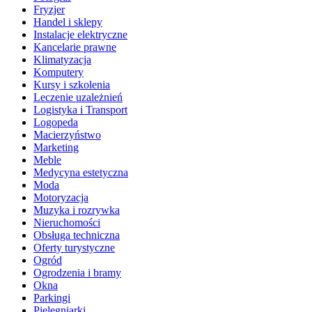
Fryzjer
Handel i sklepy
Instalacje elektryczne
Kancelarie prawne
Klimatyzacja
Komputery
Kursy i szkolenia
Leczenie uzależnień
Logistyka i Transport
Logopeda
Macierzyństwo
Marketing
Meble
Medycyna estetyczna
Moda
Motoryzacja
Muzyka i rozrywka
Nieruchomości
Obsługa techniczna
Oferty turystyczne
Ogród
Ogrodzenia i bramy
Okna
Parkingi
Pielęgniarki