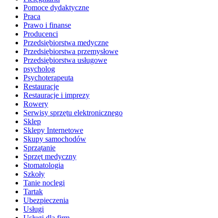
Pomoce dydaktyczne
Praca
Prawo i finanse
Producenci
Przedsiębiorstwa medyczne
Przedsiębiorstwa przemysłowe
Przedsiębiorstwa usługowe
psycholog
Psychoterapeuta
Restauracje
Restauracje i imprezy
Rowery
Serwisy sprzętu elektronicznego
Sklep
Sklepy Internetowe
Skupy samochodów
Sprzątanie
Sprzęt medyczny
Stomatologia
Szkoły
Tanie noclegi
Tartak
Ubezpieczenia
Usługi
Usługi dla firm