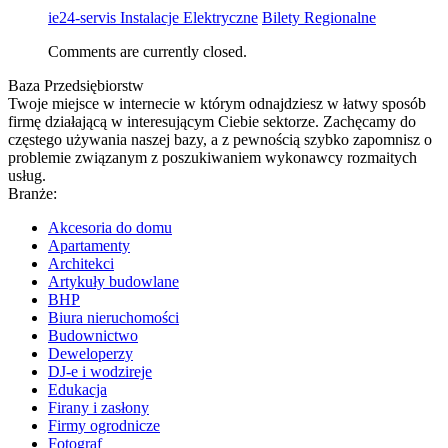
ie24-servis Instalacje Elektryczne
Bilety Regionalne
Comments are currently closed.
Baza Przedsiębiorstw
Twoje miejsce w internecie w którym odnajdziesz w łatwy sposób
firmę działającą w interesującym Ciebie sektorze. Zachęcamy do
częstego używania naszej bazy, a z pewnością szybko zapomnisz o
problemie związanym z poszukiwaniem wykonawcy rozmaitych
usług.
Branże:
Akcesoria do domu
Apartamenty
Architekci
Artykuły budowlane
BHP
Biura nieruchomości
Budownictwo
Deweloperzy
DJ-e i wodzireje
Edukacja
Firany i zasłony
Firmy ogrodnicze
Fotograf