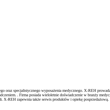
jnego oraz specjalistycznego wyposażenia medycznego. X-REH prowadzi
czeniem. . Firma posiada wieloletnie doświadczenie w branży medyczne
li. X-REH zapewnia także serwis produktów i opiekę posprzedażową. 