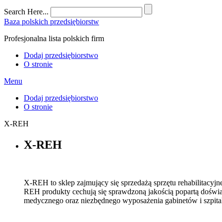
Search Here...
Baza polskich przedsiębiorstw
Profesjonalna lista polskich firm
Dodaj przedsiębiorstwo
O stronie
Menu
Dodaj przedsiębiorstwo
O stronie
X-REH
X-REH
X-REH to sklep zajmujący się sprzedażą sprzętu rehabilitacy
REH produkty cechują się sprawdzoną jakością popartą doświad
medycznego oraz niezbędnego wyposażenia gabinetów i szpita