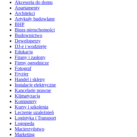
Akcesoria do domu
Apartamenty
Architekci
Artykuły budowlane
BHP
Biura nieruchomości
Budownictwo
Deweloperzy
DJ-e i wodzireje
Edukacja
Firany i zasłony
Firmy ogrodnicze
Fotograf
Fryzjer
Handel i sklepy
Instalacje elektryczne
Kancelarie prawne
Klimatyzacja
Komputery
Kursy i szkolenia
Leczenie uzależnień
Logistyka i Transport
Logopeda
Macierzyństwo
Marketing