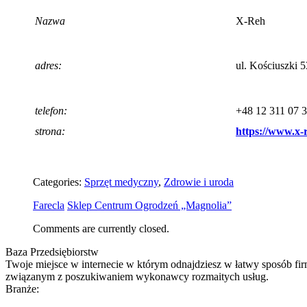
Nazwa
X-Reh
adres:
ul. Kościuszki 
telefon:
+
48 12 311 07 
strona:
https://www.x-r
Categories:
Sprzęt medyczny
,
Zdrowie i uroda
Farecla
Sklep Centrum Ogrodzeń „Magnolia”
Comments are currently closed.
Baza Przedsiębiorstw
Twoje miejsce w internecie w którym odnajdziesz w łatwy sposób fir
związanym z poszukiwaniem wykonawcy rozmaitych usług.
Branże: