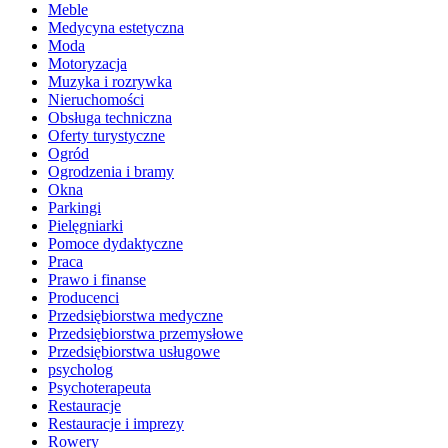
Meble
Medycyna estetyczna
Moda
Motoryzacja
Muzyka i rozrywka
Nieruchomości
Obsługa techniczna
Oferty turystyczne
Ogród
Ogrodzenia i bramy
Okna
Parkingi
Pielęgniarki
Pomoce dydaktyczne
Praca
Prawo i finanse
Producenci
Przedsiębiorstwa medyczne
Przedsiębiorstwa przemysłowe
Przedsiębiorstwa usługowe
psycholog
Psychoterapeuta
Restauracje
Restauracje i imprezy
Rowery