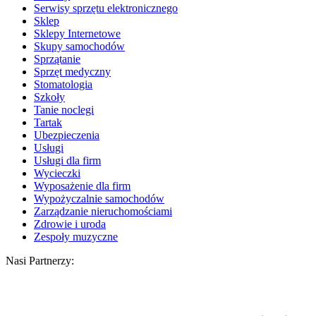
Serwisy sprzętu elektronicznego
Sklep
Sklepy Internetowe
Skupy samochodów
Sprzątanie
Sprzęt medyczny
Stomatologia
Szkoły
Tanie noclegi
Tartak
Ubezpieczenia
Usługi
Usługi dla firm
Wycieczki
Wyposażenie dla firm
Wypożyczalnie samochodów
Zarządzanie nieruchomościami
Zdrowie i uroda
Zespoły muzyczne
Nasi Partnerzy: