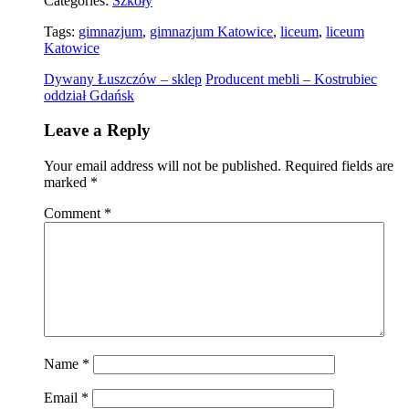
Categories:
Szkoły
Tags:
gimnazjum
,
gimnazjum Katowice
,
liceum
,
liceum
Katowice
Dywany Łuszczów – sklep
Producent mebli – Kostrubiec
oddział Gdańsk
Leave a Reply
Your email address will not be published.
Required fields are
marked
*
Comment
*
Name
*
Email
*