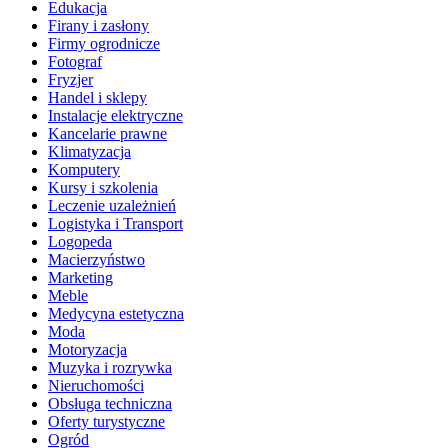
Edukacja
Firany i zasłony
Firmy ogrodnicze
Fotograf
Fryzjer
Handel i sklepy
Instalacje elektryczne
Kancelarie prawne
Klimatyzacja
Komputery
Kursy i szkolenia
Leczenie uzależnień
Logistyka i Transport
Logopeda
Macierzyństwo
Marketing
Meble
Medycyna estetyczna
Moda
Motoryzacja
Muzyka i rozrywka
Nieruchomości
Obsługa techniczna
Oferty turystyczne
Ogród