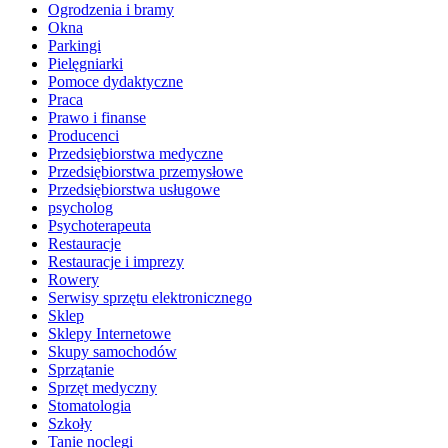
Ogrodzenia i bramy
Okna
Parkingi
Pielęgniarki
Pomoce dydaktyczne
Praca
Prawo i finanse
Producenci
Przedsiębiorstwa medyczne
Przedsiębiorstwa przemysłowe
Przedsiębiorstwa usługowe
psycholog
Psychoterapeuta
Restauracje
Restauracje i imprezy
Rowery
Serwisy sprzętu elektronicznego
Sklep
Sklepy Internetowe
Skupy samochodów
Sprzątanie
Sprzęt medyczny
Stomatologia
Szkoły
Tanie noclegi