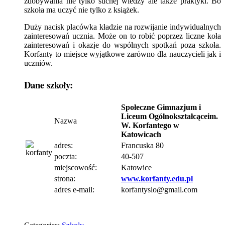
zdobywania nie tylko suchej wiedzy ale także praktyki. Bo
szkoła ma uczyć nie tylko z książek.
Duży nacisk placówka kładzie na rozwijanie indywidualnych
zainteresowań ucznia. Może on to robić poprzez liczne koła
zainteresowań i okazje do wspólnych spotkań poza szkoła.
Korfanty to miejsce wyjątkowe zarówno dla nauczycieli jak i
uczniów.
Dane szkoły:
Społeczne Gimnazjum i
Liceum Ogólnokształcąceim.
Nazwa
W. Korfantego w
Katowicach
adres:
Francuska 80
poczta:
40-507
miejscowość:
Katowice
strona:
www.korfanty.edu.pl
adres e-mail:
korfantyslo@gmail.com