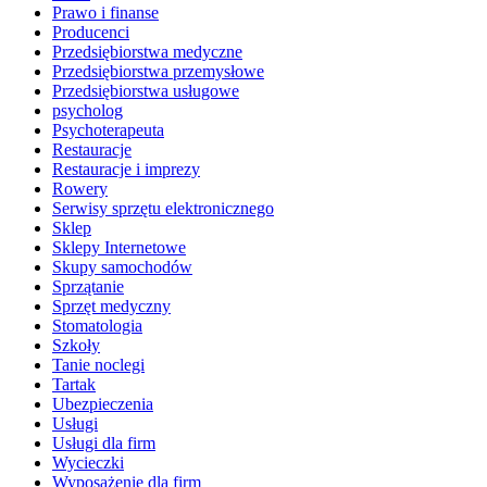
Prawo i finanse
Producenci
Przedsiębiorstwa medyczne
Przedsiębiorstwa przemysłowe
Przedsiębiorstwa usługowe
psycholog
Psychoterapeuta
Restauracje
Restauracje i imprezy
Rowery
Serwisy sprzętu elektronicznego
Sklep
Sklepy Internetowe
Skupy samochodów
Sprzątanie
Sprzęt medyczny
Stomatologia
Szkoły
Tanie noclegi
Tartak
Ubezpieczenia
Usługi
Usługi dla firm
Wycieczki
Wyposażenie dla firm