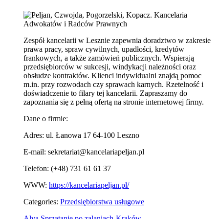
Zespół kancelarii w Lesznie zapewnia doradztwo w zakresie
prawa pracy, spraw cywilnych, upadłości, kredytów
frankowych, a także zamówień publicznych. Wspierają
przedsiębiorców w sukcesji, windykacji należności oraz
obsłudze kontraktów. Klienci indywidualni znajdą pomoc
m.in. przy rozwodach czy sprawach karnych. Rzetelność i
doświadczenie to filary tej kancelarii. Zapraszamy do
zapoznania się z pełną ofertą na stronie internetowej firmy.
Dane o firmie:
Adres: ul. Łanowa 17 64-100 Leszno
E-mail: sekretariat@kancelariapeljan.pl
Telefon: (+48) 731 61 61 37
WWW:
https://kancelariapeljan.pl/
Categories:
Przedsiębiorstwa usługowe
Alva
Sprzątanie po zalaniach-Kraków