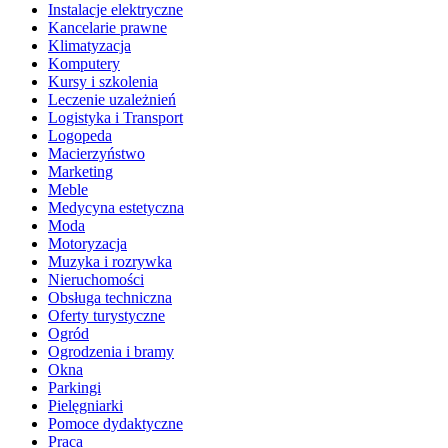
Instalacje elektryczne
Kancelarie prawne
Klimatyzacja
Komputery
Kursy i szkolenia
Leczenie uzależnień
Logistyka i Transport
Logopeda
Macierzyństwo
Marketing
Meble
Medycyna estetyczna
Moda
Motoryzacja
Muzyka i rozrywka
Nieruchomości
Obsługa techniczna
Oferty turystyczne
Ogród
Ogrodzenia i bramy
Okna
Parkingi
Pielęgniarki
Pomoce dydaktyczne
Praca