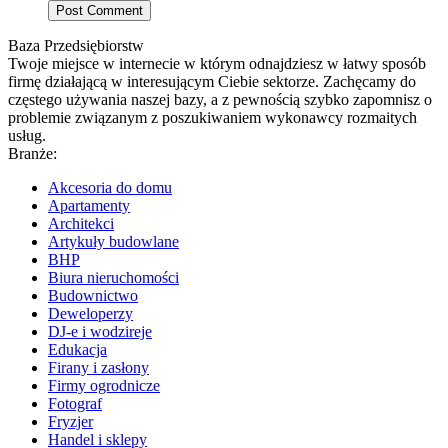
Baza Przedsiębiorstw
Twoje miejsce w internecie w którym odnajdziesz w łatwy sposób
firmę działającą w interesującym Ciebie sektorze. Zachęcamy do
częstego używania naszej bazy, a z pewnością szybko zapomnisz o
problemie związanym z poszukiwaniem wykonawcy rozmaitych
usług.
Branże:
Akcesoria do domu
Apartamenty
Architekci
Artykuły budowlane
BHP
Biura nieruchomości
Budownictwo
Deweloperzy
DJ-e i wodzireje
Edukacja
Firany i zasłony
Firmy ogrodnicze
Fotograf
Fryzjer
Handel i sklepy